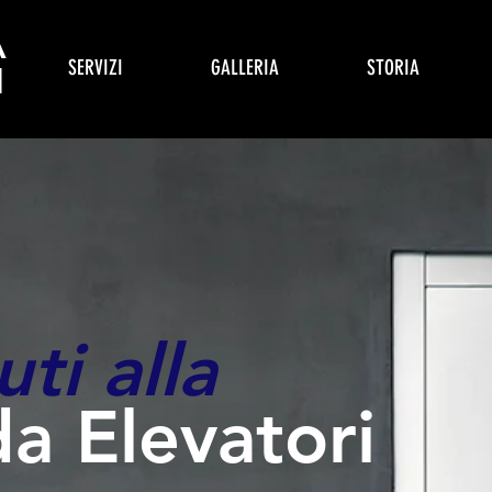
A
SERVIZI
GALLERIA
STORIA
I
ti alla
a Elevatori